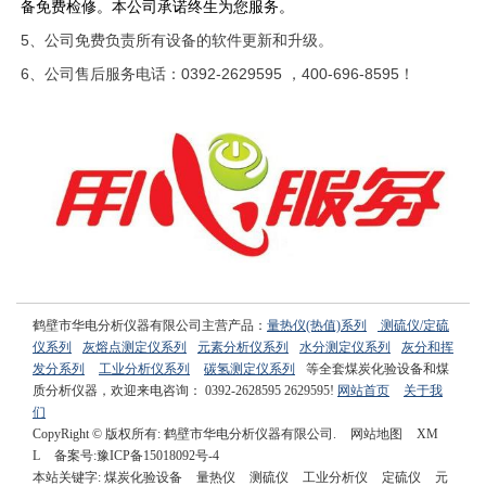
备免费检修。本公司承诺终生为您服务。
5、公司免费负责所有设备的软件更新和升级。
6、公司售后服务电话：0392-2629595 ，400-696-8595！
鹤壁市华电分析仪器有限公司主营产品：
量热仪(热值)系列
测硫仪/定硫
仪系列
灰熔点测定仪系列
元素分析仪系列
水分测定仪系列
灰分和挥
发分系列
工业分析仪系列
碳氢测定仪系列
等全套煤炭化验设备和煤
质分析仪器，欢迎来电咨询： 0392-2628595 2629595!
网站首页
关于我
们
CopyRight © 版权所有:
鹤壁市华电分析仪器有限公司.
网站地图
XM
L
备案号:
豫ICP备15018092号-4
本站关键字:
煤炭化验设备
量热仪
测硫仪
工业分析仪
定硫仪
元