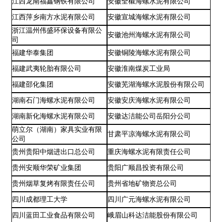
江西龙南福鑫钢铁有限公司
安徽全椒海螺水泥有限公司
江西萍乡南方水泥有限公司
安徽宣城海螺水泥有限公司
浙江温州伟盛环保设备有限公
安徽池州海螺水泥有限公司
司
福建华泰集团
安徽铜陵海螺水泥有限公司
福建武夷轮胎有限公司
安徽淮南煤炭工业局
福建邵化集团
安徽芜湖海螺水泥股份有限公司
湖南石门海螺水泥有限公司
安徽安庆海螺水泥有限公司
湖南新化海螺水泥有限公司
安徽达洁能公司岳阳分公司
萌立尔（湖南）家具实业有限
甘肃平凉海螺水泥有限公司
公司
贵州贵阳中烟进出口总公司
重庆海螺水泥有限责任公司
贵州安顺华荣矿业集团
贵阳广顺昌投资有限公司
贵州烟草复烤有限责任公司
贵州省地矿物资总公司
四川成都理工大学
四川广元海螺水泥有限公司
四川蓝田工业食品有限公司
峨眉山科达洁能股份有限公司