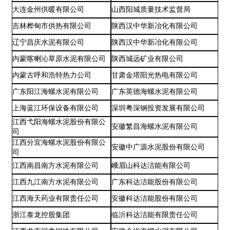
大连金州供暖有限公司
山西阳城质量技术监督局
吉林桦甸市供热有限公司
陕西汉中华新冶化有限公司
辽宁昌庆水泥有限公司
陕西汉中华新冶化有限公司
内蒙喀喇沁草原水泥有限公司
陕西城远矿业有限公司
内蒙古呼和浩特热力公司
甘肃金塔阳光热电有限公司
广东阳江海螺水泥有限公司
广东英德海螺水泥有限公司
上海蓝江环保设备有限公司
深圳粤深钢投资发展有限公司
江西弋阳海螺水泥股份有限公
安徽繁昌海螺水泥有限公司
司
江西分宜海螺水泥股份有限公
安徽中广源水泥股份有限公司
司
江西南昌南方水泥有限公司
峨眉山科达洁能有限公司
江西九江南方水泥有限公司
广东科达洁能股份有限公司
江西海天药业有限责任公司
安徽科达洁能股份有限公司
浙江泰龙控股集团
临沂科达洁能有限责任公司