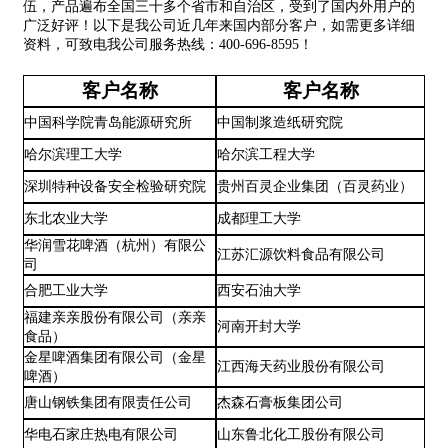
伍，产品遍布全国三十多个省市和自治区，受到了国内外用户的
广泛好评！以下是我公司近几年来国内部分客户，如需更多详细
资料，可致电我公司服务热线：400-696-8595！
客户名称
客户名称
中国科学院青岛能源研究所
中国制浆造纸研究院
哈尔滨理工大学
哈尔滨工程大学
深圳特种设备安全检验研究院
贵州百灵企业集团（百灵药业）
东北农业大学
成都理工大学
华润雪花啤酒（杭州）有限公
江苏汇源饮料食品有限公司
司
合肥工业大学
西安石油大学
福建亲亲股份有限公司（亲亲
河南开封大学
食品）
金星啤酒集团有限公司（金星
江西海天药业股份有限公司
啤酒）
唐山钢铁集团有限责任公司
杰森石膏板集团公司
华电石家庄热电有限公司
山东鲁北化工股份有限公司