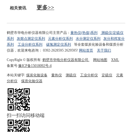
更多>>
相关资讯
鹤壁市华电分析仪器有限公司主营产品：
量热仪(热值)系列
测硫仪/定硫仪
系列
灰熔点测定仪系列
元素分析仪系列
水分测定仪系列
灰分和挥发分
系列
工业分析仪系列
碳氢测定仪系列
等全套煤炭化验设备和煤质分析
仪器，欢迎来电咨询： 0392-2628595 2629595!
网站首页
关于我们
CopyRight © 版权所有:
鹤壁市华电分析仪器有限公司.
网站地图
XML
备案号:
豫ICP备15018092号-4
本站关键字:
煤炭化验设备
量热仪
测硫仪
工业分析仪
定硫仪
元素
分析仪
煤质化验仪器
扫一扫访问移动端