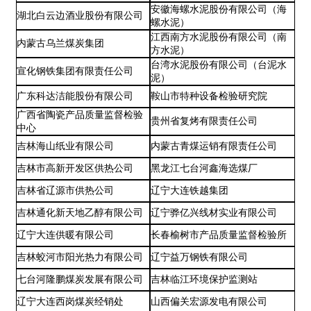
安徽海螺水泥股份有限公司（海
湖北白云边酒业股份有限公司
螺水泥）
江西南方水泥股份有限公司（南
内蒙古乌兰煤炭集团
方水泥）
台湾水泥股份有限公司（台泥水
宣化钢铁集团有限责任公司
泥）
广东科达洁能股份有限公司
鞍山市特种设备检验研究院
广西省陶瓷产品质量监督检验
贵州省复烤有限责任公司
中心
吉林海山纸业有限公司
内蒙古青煤运销有限责任公司
吉林市高新开发区供热公司
黑龙江七台河鑫海选煤厂
吉林省辽源市供热公司
辽宁大连铁越集团
吉林通化新天地乙醇有限公司
辽宁骅亿兴线材实业有限公司
辽宁大连供暖有限公司
长春榆树市产品质量监督检验所
吉林蛟河市阳光热力有限公司
辽宁益万钢铁有限公司
七台河隆鹏煤炭发展有限公司
吉林临江环境保护监测站
辽宁大连西岗煤炭经销处
山西偏关宏源发电有限公司