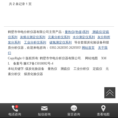
共 2 条记录 1 页
鹤壁市华电分析仪器有限公司主营产品：
量热仪(热值)系列
测硫仪/定硫
仪系列
灰熔点测定仪系列
元素分析仪系列
水分测定仪系列
灰分和挥
发分系列
工业分析仪系列
碳氢测定仪系列
等全套煤炭化验设备和煤
质分析仪器，欢迎来电咨询： 0392-2628595 2629595!
网站首页
关于我
们
CopyRight © 版权所有:
鹤壁市华电分析仪器有限公司.
网站地图
XM
L
备案号:
豫ICP备15018092号-4
本站关键字:
煤炭化验设备
量热仪
测硫仪
工业分析仪
定硫仪
元
素分析仪
煤质化验仪器
电话咨询
短信咨询
留言咨询
查看地图