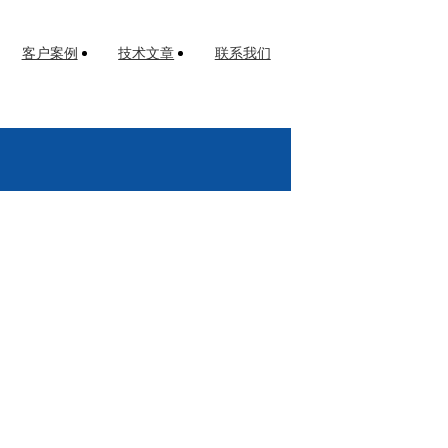
客户案例
技术文章
联系我们